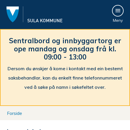
S
Meny
u
l
Sentralbord og innbyggartorg er
ope mandag og onsdag frå kl.
a
09:00 - 13:00
k
Dersom du ønskjer å kome i kontakt med ein bestemt
o
saksbehandlar, kan du enkelt finne telefonnummeret
m
ved å søke på namn i søkefeltet over.
m
Du
u
Forside
er