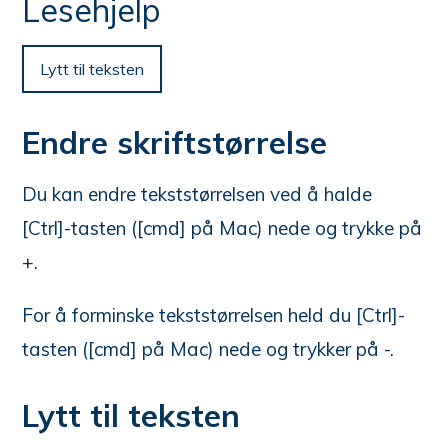
n
Lesehjelp
e
her:
Lytt til teksten
Endre skriftstørrelse
Du kan endre tekststørrelsen ved å halde
[Ctrl]-tasten ([cmd] på Mac) nede og trykke på
+.
For å forminske tekststørrelsen held du [Ctrl]-
tasten ([cmd] på Mac) nede og trykker på -.
Lytt til teksten