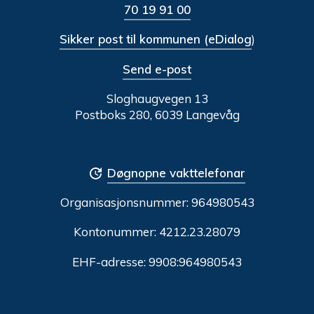
70 19 91 00
Sikker post til kommunen (eDialog
)
Send e-post
Sloghaugvegen 13
Postboks 280, 6039 Langevåg
Døgnopne vakttelefonar
Organisasjonsnummer:
964980543
Kontonummer: 4212.23.28079
EHF-adresse: 9908:964980543