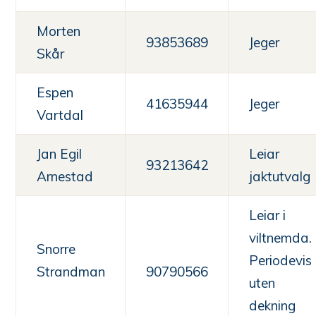
Morten
93853689
Jeger
Skår
Espen
41635944
Jeger
Vartdal
Jan Egil
Leiar
93213642
Arnestad
jaktutvalg
Leiar i
viltnemda.
Snorre
Periodevis
Strandman
90790566
uten
dekning