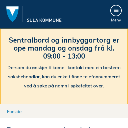
S
Meny
u
l
Sentralbord og innbyggartorg er
ope mandag og onsdag frå kl.
a
09:00 - 13:00
k
Dersom du ønskjer å kome i kontakt med ein bestemt
o
saksbehandlar, kan du enkelt finne telefonnummeret
m
ved å søke på namn i søkefeltet over.
m
Du
u
Forside
er