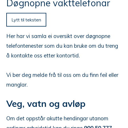
n
Døgnopne vakttelefonar
e
her:
Lytt til teksten
Her har vi samla ei oversikt over døgnopne
telefontenester som du kan bruke om du treng
å kontakte oss etter kontortid.
Vi ber deg melde frå til oss om du finn feil eller
manglar.
Veg, vatn og avløp
Om det oppstår akutte hendingar utanom
ordinær arbeidstid kan du ringe
900 50 777