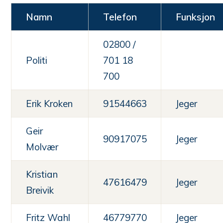
Namn
Telefon
Funksjon
02800 /
Politi
701 18
700
Erik Kroken
91544663
Jeger
Geir
90917075
Jeger
Molvær
Kristian
47616479
Jeger
Breivik
Fritz Wahl
46779770
Jeger