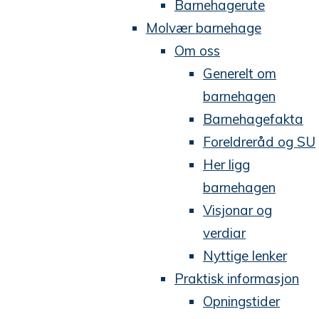
Barnehagerute
Molvær barnehage
Om oss
Generelt om
barnehagen
Barnehagefakta
Foreldreråd og SU
Her ligg
barnehagen
Visjonar og
verdiar
Nyttige lenker
Praktisk informasjon
Opningstider