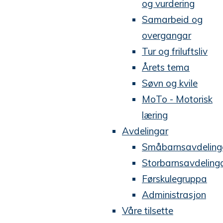
og vurdering
Samarbeid og
overgangar
Tur og friluftsliv
Årets tema
Søvn og kvile
MoTo - Motorisk
læring
Avdelingar
Småbarnsavdeling
Storbarnsavdeling
Førskulegruppa
Administrasjon
Våre tilsette