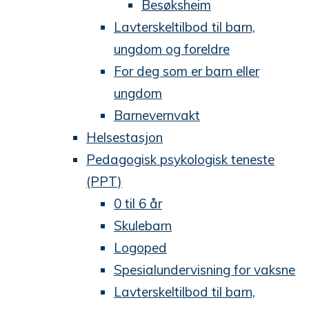
Besøksheim
Lavterskeltilbod til barn,
ungdom og foreldre
For deg som er barn eller
ungdom
Barnevernvakt
Helsestasjon
Pedagogisk psykologisk teneste
(PPT)
0 til 6 år
Skulebarn
Logoped
Spesialundervisning for vaksne
Lavterskeltilbod til barn,