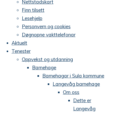
n
Nettstadskart
e
Finn tilsett
Lesehjelp
Personvern og cookies
Døgnopne vakttelefonar
Aktuelt
Tenester
Oppvekst og utdanning
Barnehage
Barnehagar i Sula kommune
Langevåg barnehage
Om oss
Dette er
Langevåg