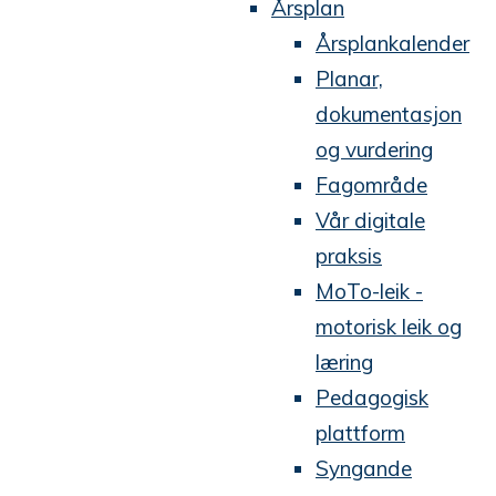
Årsplan
Årsplankalender
Planar,
dokumentasjon
og vurdering
Fagområde
Vår digitale
praksis
MoTo-leik -
motorisk leik og
læring
Pedagogisk
plattform
Syngande