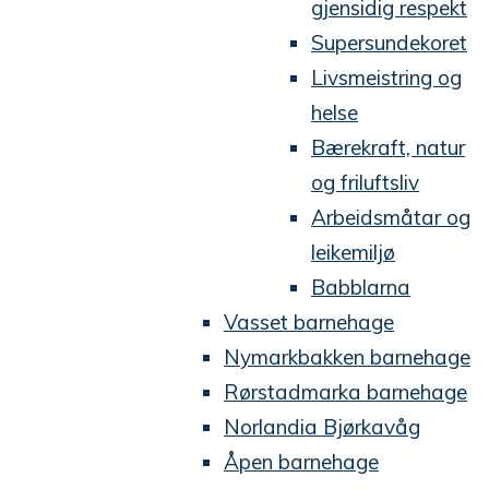
gjensidig respekt
Supersundekoret
Livsmeistring og
helse
Bærekraft, natur
og friluftsliv
Arbeidsmåtar og
leikemiljø
Babblarna
Vasset barnehage
Nymarkbakken barnehage
Rørstadmarka barnehage
Norlandia Bjørkavåg
Åpen barnehage