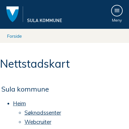
S
Meny
u
l
Du
Forside
a
er
Nettstadskart
k
her:
o
m
Sula kommune
m
Heim
Søknadssenter
u
Webcruiter