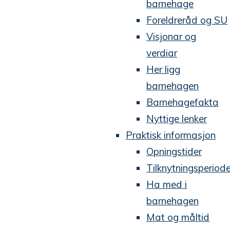
barnehage
Foreldreråd og SU
Visjonar og
verdiar
Her ligg
barnehagen
Barnehagefakta
Nyttige lenker
Praktisk informasjon
Opningstider
Tilknytningsperiod
Ha med i
barnehagen
Mat og måltid