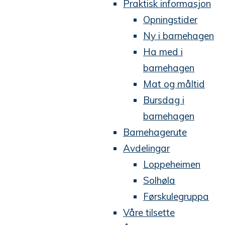
Praktisk informasjon
Opningstider
Ny i barnehagen
Ha med i
barnehagen
Mat og måltid
Bursdag i
barnehagen
Barnehagerute
Avdelingar
Loppeheimen
Solhøla
Førskulegruppa
Våre tilsette