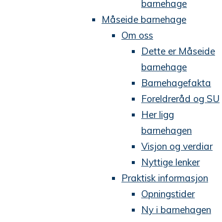
barnehage
Måseide barnehage
Om oss
Dette er Måseide
barnehage
Barnehagefakta
Foreldreråd og SU
Her ligg
barnehagen
Visjon og verdiar
Nyttige lenker
Praktisk informasjon
Opningstider
Ny i barnehagen