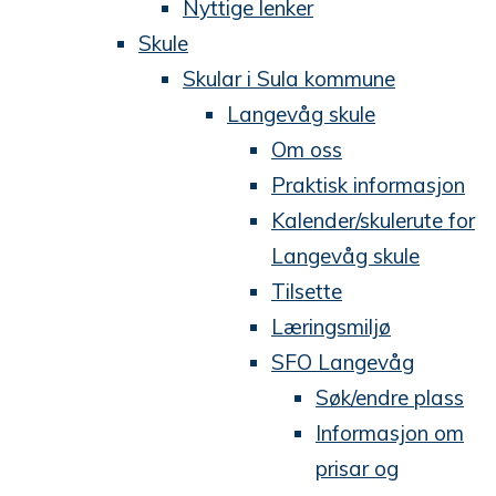
Nyttige lenker
Skule
Skular i Sula kommune
Langevåg skule
Om oss
Praktisk informasjon
Kalender/skulerute for
Langevåg skule
Tilsette
Læringsmiljø
SFO Langevåg
Søk/endre plass
Informasjon om
prisar og