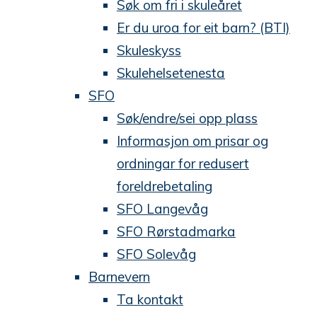
Søk om fri i skuleåret
Er du uroa for eit barn? (BTI)
Skuleskyss
Skulehelsetenesta
SFO
Søk/endre/sei opp plass
Informasjon om prisar og
ordningar for redusert
foreldrebetaling
SFO Langevåg
SFO Rørstadmarka
SFO Solevåg
Barnevern
Ta kontakt