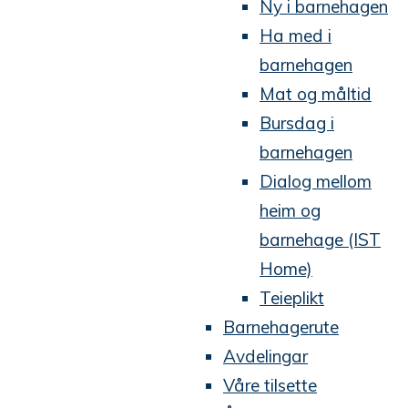
Ny i barnehagen
Ha med i
barnehagen
Mat og måltid
Bursdag i
barnehagen
Dialog mellom
heim og
barnehage (IST
Home)
Teieplikt
Barnehagerute
Avdelingar
Våre tilsette