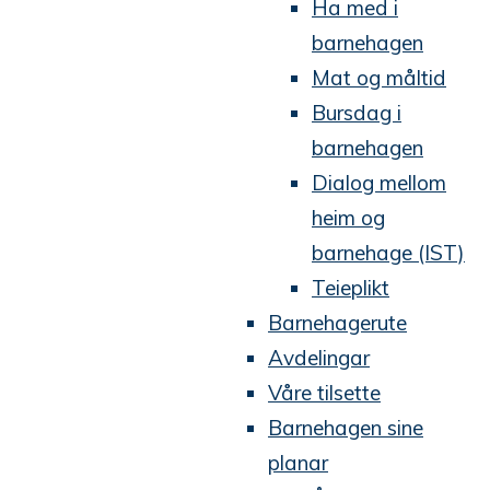
Ha med i
barnehagen
Mat og måltid
Bursdag i
barnehagen
Dialog mellom
heim og
barnehage (IST)
Teieplikt
Barnehagerute
Avdelingar
Våre tilsette
Barnehagen sine
planar