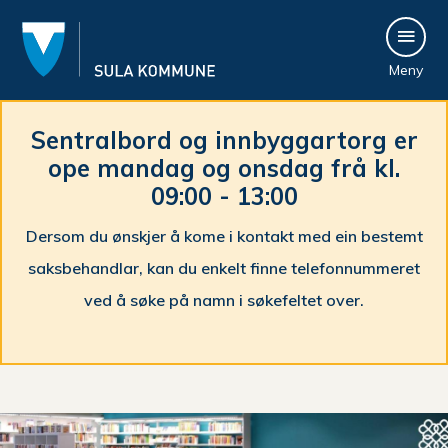
S
Meny
u
l
Sentralbord og innbyggartorg er
ope mandag og onsdag frå kl.
a
09:00 - 13:00
k
Dersom du ønskjer å kome i kontakt med ein bestemt
o
saksbehandlar, kan du enkelt finne telefonnummeret
m
ved å søke på namn i søkefeltet over.
m
Du
u
er