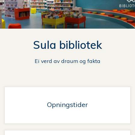
n
e
her:
Sula bibliotek
Ei verd av draum og fakta
Opningstider