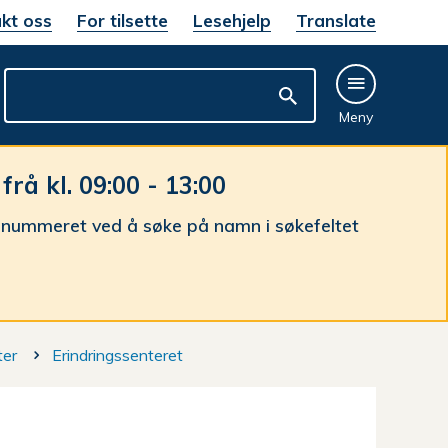
kt oss
For tilsette
Lesehjelp
Translate
Meny
å kl. 09:00 - 13:00
nnummeret ved å søke på namn i søkefeltet
ter
Erindringssenteret