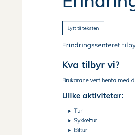
Erindrin
her:
Lytt til teksten
Erindringssenteret til
Kva tilbyr vi?
Brukarane vert henta med dr
Ulike aktivitetar:
Tur
Sykkeltur
Biltur