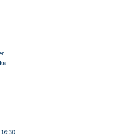
er
ake
 16:30