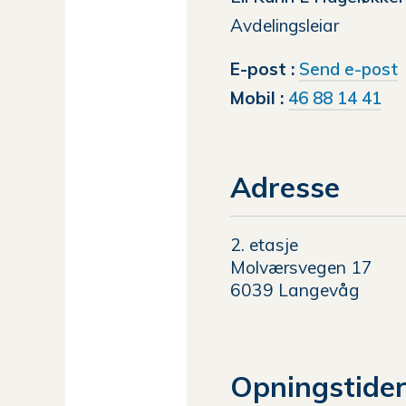
Avdelingsleiar
t
E-post
Send e-post
E
Mobil
46 88 14 41
K
Adresse
2. etasje
Molværsvegen 17
6039 Langevåg
Opningstide