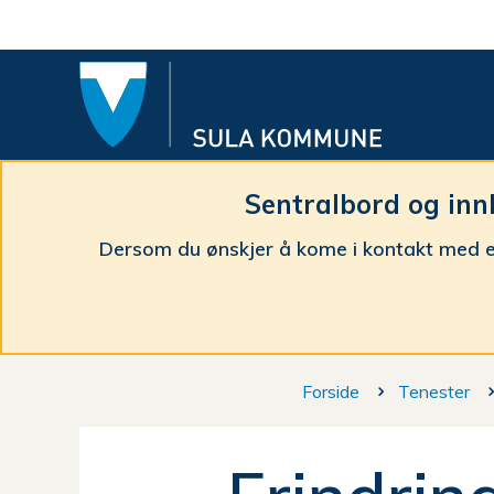
Sula
komm
Sentralbord og inn
Dersom du ønskjer å kome i kontakt med e
Du
Forside
Tenester
er