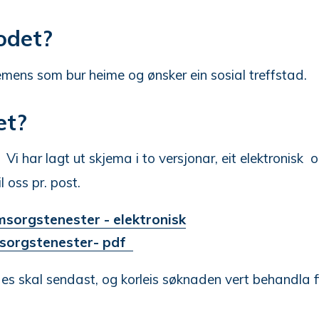
odet?
ens som bur heime og ønsker ein sosial treffstad.
et?
. Vi har lagt ut skjema i to versjonar, eit elektronisk 
l oss pr. post.
sorgstenester - elektronisk
sorgstenester- pdf
s skal sendast, og korleis søknaden vert behandla fi