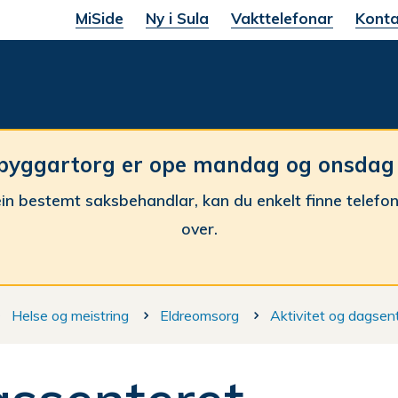
MiSide
Ny i Sula
Vakttelefonar
Konta
une
byggartorg er ope mandag og onsdag fr
in bestemt saksbehandlar, kan du enkelt finne telefo
over.
Helse og meistring
Eldreomsorg
Aktivitet og dagsen