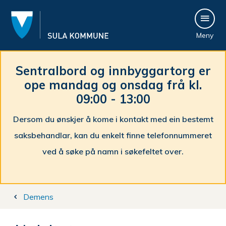
S
Meny
u
l
Sentralbord og innbyggartorg er
ope mandag og onsdag frå kl.
a
09:00 - 13:00
k
Dersom du ønskjer å kome i kontakt med ein bestemt
o
saksbehandlar, kan du enkelt finne telefonnummeret
m
ved å søke på namn i søkefeltet over.
m
Du
u
Demens
er