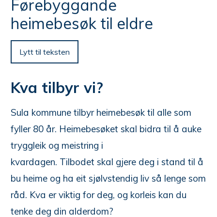
n
Førebyggande
e
her:
heimebesøk til eldre
Lytt til teksten
Kva tilbyr vi?
Sula kommune tilbyr heimebesøk til alle som
fyller 80 år. Heimebesøket skal bidra til å auke
tryggleik og meistring i
kvardagen. Tilbodet skal gjere deg i stand til å
bu heime og ha eit sjølvstendig liv så lenge som
råd. Kva er viktig for deg, og korleis kan du
tenke deg din alderdom?