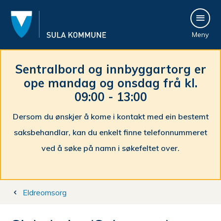
S
Meny
u
l
Sentralbord og innbyggartorg er
ope mandag og onsdag frå kl.
a
09:00 - 13:00
k
Dersom du ønskjer å kome i kontakt med ein bestemt
o
saksbehandlar, kan du enkelt finne telefonnummeret
m
ved å søke på namn i søkefeltet over.
m
Du
u
Eldreomsorg
er