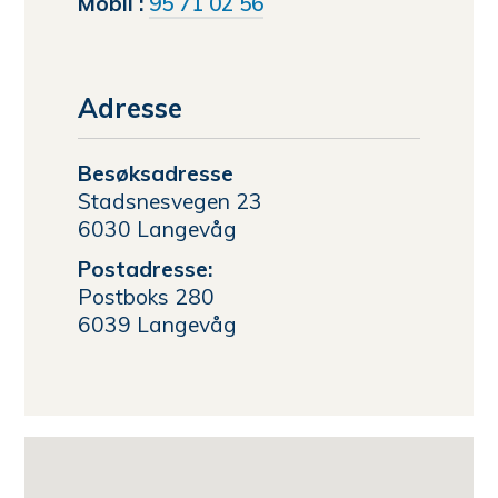
Grethe
Mobil
95 71 02 56
Juul
Molvær
Adresse
Besøksadresse
Stadsnesvegen 23
6030 Langevåg
Postadresse:
Postboks 280
6039 Langevåg