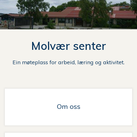
n
e
her:
Molvær senter
Ein møteplass for arbeid, læring og aktivitet.
Om oss