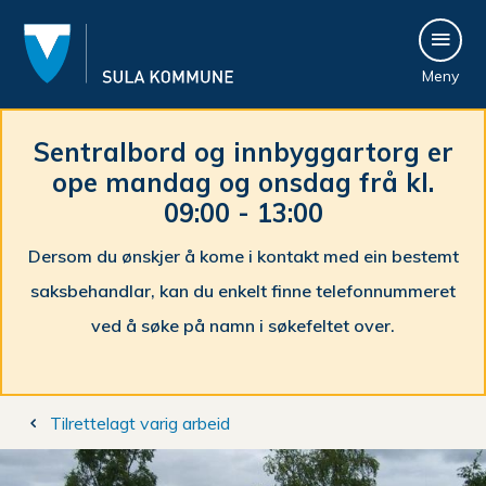
S
Meny
u
l
Sentralbord og innbyggartorg er
ope mandag og onsdag frå kl.
a
09:00 - 13:00
k
Dersom du ønskjer å kome i kontakt med ein bestemt
o
saksbehandlar, kan du enkelt finne telefonnummeret
m
ved å søke på namn i søkefeltet over.
m
Du
u
Tilrettelagt varig arbeid
er