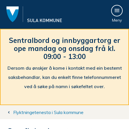
S
Meny
u
l
Sentralbord og innbyggartorg er
ope mandag og onsdag frå kl.
a
09:00 - 13:00
k
Dersom du ønskjer å kome i kontakt med ein bestemt
o
saksbehandlar, kan du enkelt finne telefonnummeret
m
ved å søke på namn i søkefeltet over.
m
Du
u
Flyktningetenesta i Sula kommune
er