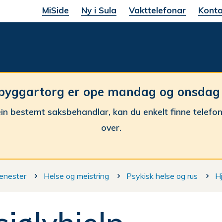
MiSide
Ny i Sula
Vakttelefonar
Konta
une
byggartorg er ope mandag og onsdag fr
in bestemt saksbehandlar, kan du enkelt finne telefo
over.
enester
Helse og meistring
Psykisk helse og rus
Hj