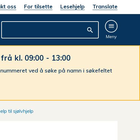
kt oss
For tilsette
Lesehjelp
Translate
Meny
å kl. 09:00 - 13:00
nnummeret ved å søke på namn i søkefeltet
elp til sjølvhjelp