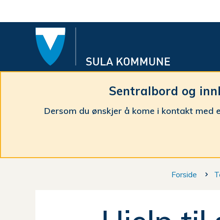
Sula
komm
Sentralbord og inn
Dersom du ønskjer å kome i kontakt med e
Du
Forside
T
er