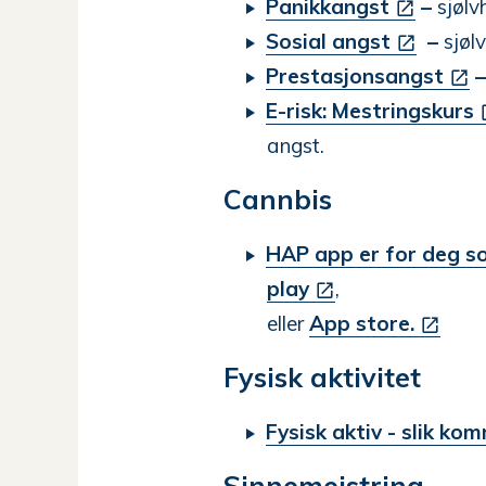
Panikkangst
–
sjølv
Sosial angst
–
sjøl
Prestasjonsangst
E-risk: Mestringskurs
angst.
Cannbis
HAP app er for deg som
play
,
eller
App store.
Fysisk aktivitet
Fysisk aktiv - slik ko
Sinnemeistring