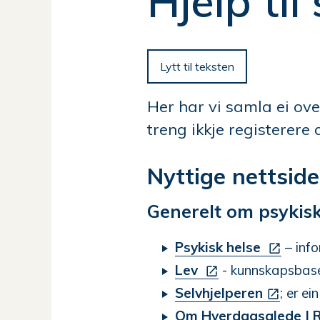
Hjelp til
her:
Lytt til teksten
Her har vi samla ei over
treng ikkje registerere 
Nyttige nettside
Generelt om psykisk
Psykisk helse
– info
Lev
- kunnskapsbaser
Selvhjelperen
; er e
Om Hverdagsglede | R