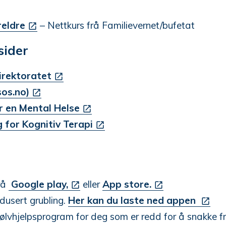
reldre
– Nettkurs frå Familievernet/bufetat
sider
direktoratet
sos.no)
ar en Mental Helse
 for Kognitiv Terapi
rå
Google play,
eller
App store.
edusert grubling.
Her kan du laste ned appen
 sjølvhjelpsprogram for deg som er redd for å snakke 