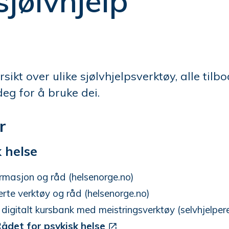
 sjølvhjelp
sikt over ulike sjølvhjelpsverktøy, alle tilb
deg for å bruke dei.
r
 helse
rmasjon og råd (helsenorge.no)
te verktøy og råd (helsenorge.no)
in digitalt kursbank med meistringsverktøy (selvhjelper
ådet for psykisk helse