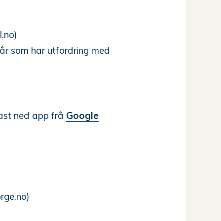
I.no)
 år som har utfordring med
ast ned app frå
Google
rge.no)