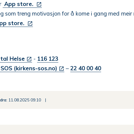
er
App store.
seg som treng motivasjon for å kome i gang med meir 
pp store.
tal Helse
-
116 123
 SOS (kirkens-sos.no)
–
22 40 00 40
ndra
11.08.2025 09.10