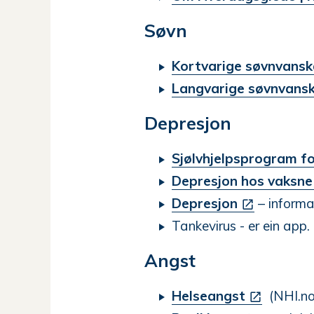
Søvn
Kortvarige søvnvansk
Langvarige søvnvans
Depresjon
Sjølvhjelpsprogram f
Depresjon hos vaksne
Depresjon
– informa
Tankevirus - er ein app.
Angst
Helseangst
(NHI.no