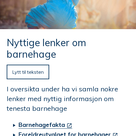
n
e
her:
Nyttige lenker om
barnehage
Lytt til teksten
I oversikta under ha vi samla nokre
lenker med nyttig informasjon om
tenesta barnehage
Barnehagefakta
Foreldreutvalget for barnehager