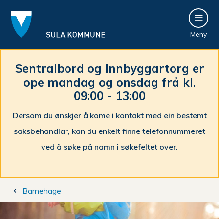
S
Meny
u
l
Sentralbord og innbyggartorg er
ope mandag og onsdag frå kl.
a
09:00 - 13:00
k
Dersom du ønskjer å kome i kontakt med ein bestemt
o
saksbehandlar, kan du enkelt finne telefonnummeret
m
ved å søke på namn i søkefeltet over.
m
Du
u
Barnehage
er