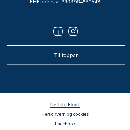
EHF-adresse: 9908:964980543
Til toppen
Nettstadskart
Personvern og cookies
Facebook