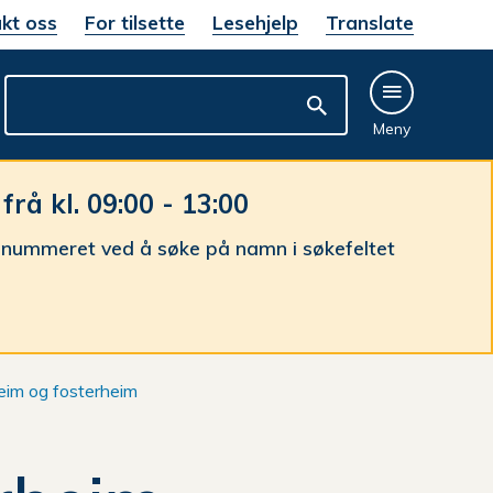
kt oss
For tilsette
Lesehjelp
Translate
Meny
å kl. 09:00 - 13:00
nnummeret ved å søke på namn i søkefeltet
im og fosterheim