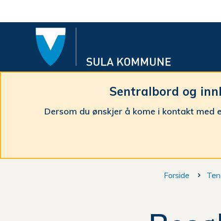
Sula
komm
Sentralbord og inn
Dersom du ønskjer å kome i kontakt med e
Du
Forside
Ten
er