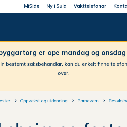
MiSide
Ny i Sula
Vakttelefonar
Konta
une
byggartorg er ope mandag og onsdag fr
in bestemt saksbehandlar, kan du enkelt finne telefo
over.
ester
Oppvekst og utdanning
Barnevern
Besøkshe