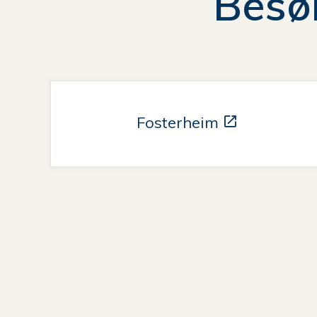
Besø
her:
Fosterheim