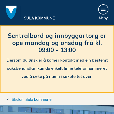
S
Meny
u
l
Sentralbord og innbyggartorg er
ope mandag og onsdag frå kl.
a
09:00 - 13:00
k
Dersom du ønskjer å kome i kontakt med ein bestemt
o
saksbehandlar, kan du enkelt finne telefonnummeret
m
ved å søke på namn i søkefeltet over.
m
Du
u
Skular i Sula kommune
er