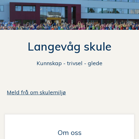
n
e
her:
Langevåg skule
Kunnskap - trivsel - glede
Meld frå om skulemiljø
Om oss