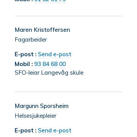
Weibust
Maren Kristoffersen
Fagarbeider
til
E-post
Send e-post
Maren
Mobil
93 84 68 00
SFO-leiar Langevåg skule
Kristoffersen
Margunn Sporsheim
Helsesjukepleier
til
E-post
Send e-post