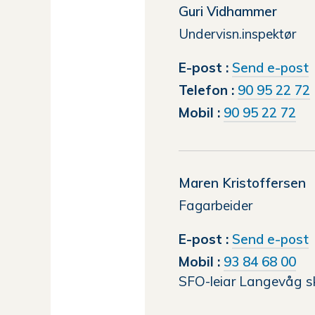
Guri Vidhammer
Undervisn.inspektør
t
E-post
Send e-post
G
Telefon
90 95 22 72
Mobil
90 95 22 72
Maren Kristoffersen
Fagarbeider
t
E-post
Send e-post
Mobil
93 84 68 00
SFO-leiar Langevåg s
K