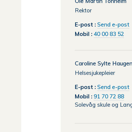
Ole Martin Tonheim
Rektor
t
E-post
Send e-post
Mobil
40 00 83 52
Caroline Sylte Hauge
Helsesjukepleier
t
E-post
Send e-post
C
Mobil
91 70 72 88
Solevåg skule og Lan
S