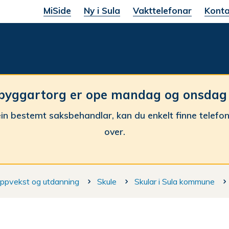
MiSide
Ny i Sula
Vakttelefonar
Konta
une
byggartorg er ope mandag og onsdag fr
in bestemt saksbehandlar, kan du enkelt finne telefo
over.
ppvekst og utdanning
Skule
Skular i Sula kommune