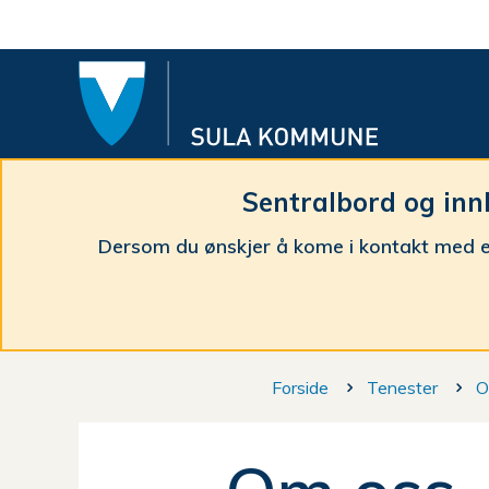
Sula
komm
Sentralbord og inn
Dersom du ønskjer å kome i kontakt med e
Du
Forside
Tenester
O
er