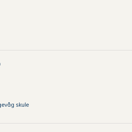
il
Ole
Martin
Tonheim
n
il
aroline
gevåg skule
ylte
Haugen