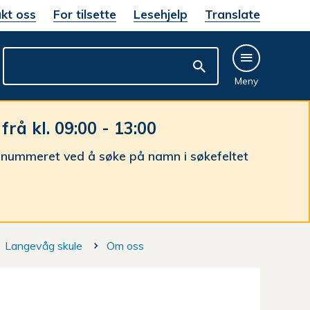
kt oss
For tilsette
Lesehjelp
Translate
Meny
å kl. 09:00 - 13:00
nnummeret ved å søke på namn i søkefeltet
Langevåg skule
Om oss