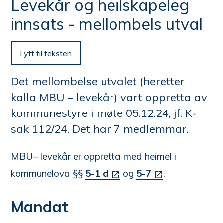
n
Levekår og heilskapeleg
e
her:
innsats - mellombels utval
Lytt til teksten
Det mellombelse utvalet (heretter
kalla MBU – levekår) vart oppretta av
kommunestyre i møte 05.12.24, jf. K-
sak 112/24. Det har 7 medlemmar.
MBU– levekår er oppretta med heimel i
kommunelova §§
5-1 d
og
5-7
.
Mandat