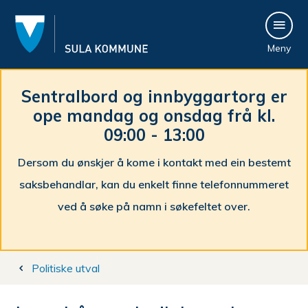
S
Meny
u
l
Sentralbord og innbyggartorg er
ope mandag og onsdag frå kl.
a
09:00 - 13:00
k
Dersom du ønskjer å kome i kontakt med ein bestemt
o
saksbehandlar, kan du enkelt finne telefonnummeret
m
ved å søke på namn i søkefeltet over.
m
Du
u
Politiske utval
er