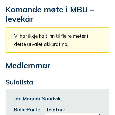
Komande møte i MBU –
levekår
Vi har ikkje kalt inn til fleire møter i
M
dette utvalet akkurat no.
ø
t
Medlemmar
e
p
Sulalista
l
M
a
Jan Magnar Sandvik
e
n
d
Rolle
:
Parti
:
Telefon: