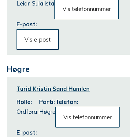
l
Leiar
Sulalista
Vis telefonnummer
e
E-post:
m
m
Vis e-post
a
r
Høgre
Turid Kristin Sand Humlen
Rolle
:
Parti
:
Telefon:
Ordførar
Høgre
Vis telefonnummer
E-post: