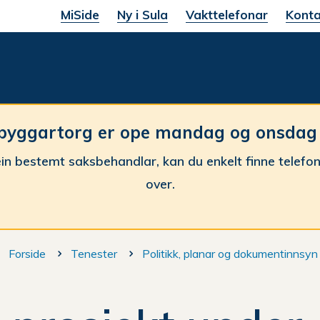
MiSide
Ny i Sula
Vakttelefonar
Konta
une
byggartorg er ope mandag og onsdag fr
in bestemt saksbehandlar, kan du enkelt finne telefo
over.
Du
Forside
Tenester
Politikk, planar og dokumentinnsyn
er