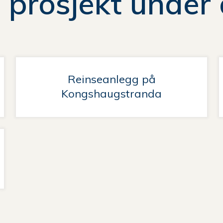
 prosjekt under
her:
Reinseanlegg på
Kongshaugstranda