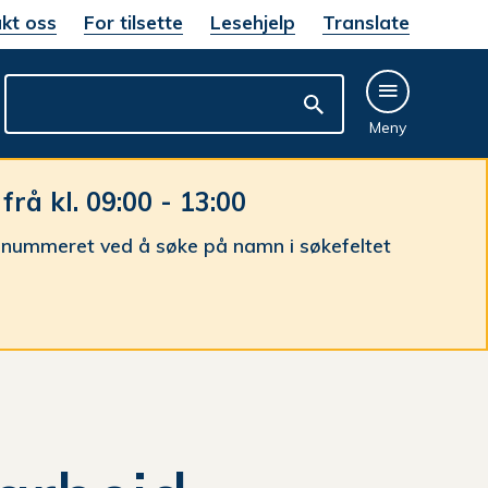
kt oss
For tilsette
Lesehjelp
Translate
Meny
å kl. 09:00 - 13:00
nnummeret ved å søke på namn i søkefeltet