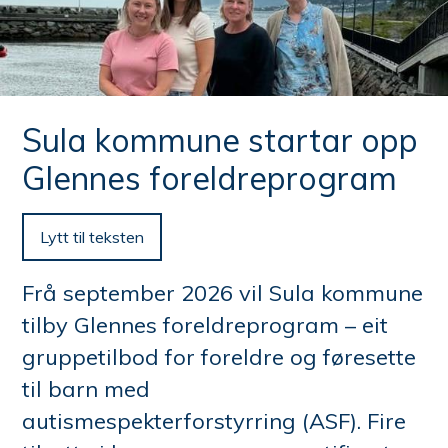
n
e
her:
Sula kommune startar opp
Glennes foreldreprogram
Lytt til teksten
Frå september 2026 vil Sula kommune
tilby Glennes foreldreprogram – eit
gruppetilbod for foreldre og føresette
til barn med
autismespekterforstyrring (ASF). Fire