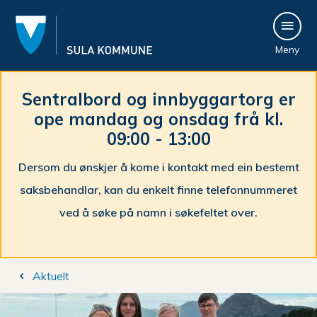
S
Meny
u
l
Sentralbord og innbyggartorg er
ope mandag og onsdag frå kl.
a
09:00 - 13:00
k
Dersom du ønskjer å kome i kontakt med ein bestemt
o
saksbehandlar, kan du enkelt finne telefonnummeret
m
ved å søke på namn i søkefeltet over.
m
Du
u
Aktuelt
er