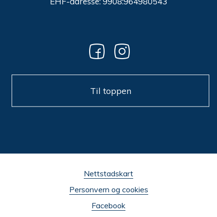
EHF-adresse: 9908:964980543
Til toppen
Nettstadskart
Personvern og cookies
Facebook