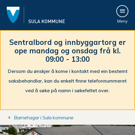
S
Meny
u
l
Sentralbord og innbyggartorg er
ope mandag og onsdag frå kl.
a
09:00 - 13:00
k
Dersom du ønskjer å kome i kontakt med ein bestemt
o
saksbehandlar, kan du enkelt finne telefonnummeret
m
ved å søke på namn i søkefeltet over.
m
Du
u
Barnehagar i Sula kommune
er