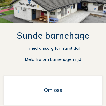
n
e
her:
Sunde barnehage
- med omsorg for framtida!
Meld frå om barnehagemiljø
Om oss