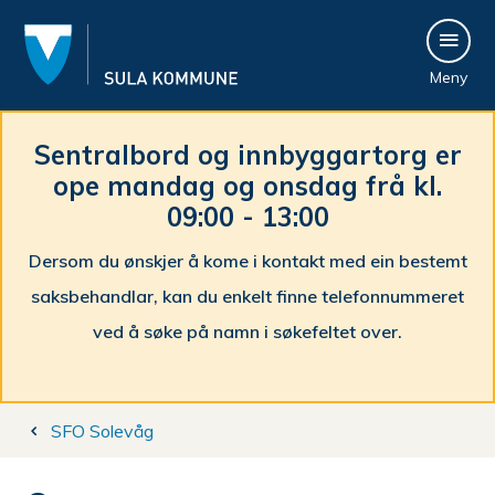
S
Meny
u
l
Sentralbord og innbyggartorg er
ope mandag og onsdag frå kl.
a
09:00 - 13:00
k
Dersom du ønskjer å kome i kontakt med ein bestemt
o
saksbehandlar, kan du enkelt finne telefonnummeret
m
ved å søke på namn i søkefeltet over.
m
Du
u
SFO Solevåg
er