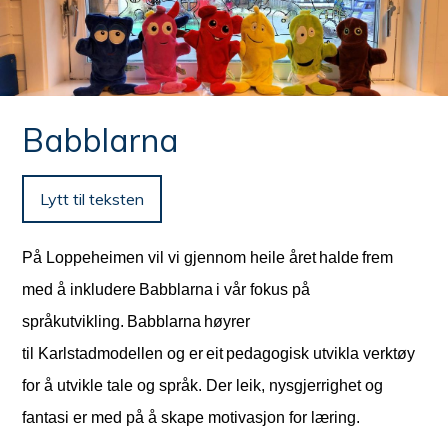
n
e
her:
Babblarna
Lytt til teksten
På Loppeheimen vil vi gjennom heile året
halde
frem
med å inkludere
Babblarna
i vår fokus på
språkutvikling.
Babblarna
høyrer
til
Karlstadmodellen
og
er
eit
pedagogisk utvikl
a
verktøy
for å utvikle tale og språk. Der leik, nysgjerrighet og
fantasi er med på å skape motivasjon for læring.