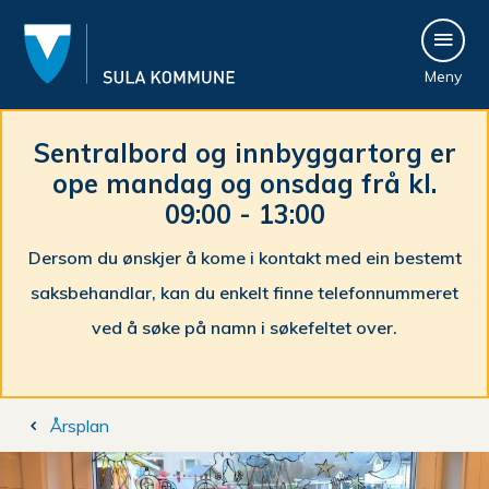
S
Meny
u
l
Sentralbord og innbyggartorg er
ope mandag og onsdag frå kl.
a
09:00 - 13:00
k
Dersom du ønskjer å kome i kontakt med ein bestemt
o
saksbehandlar, kan du enkelt finne telefonnummeret
m
ved å søke på namn i søkefeltet over.
m
Du
u
Årsplan
er