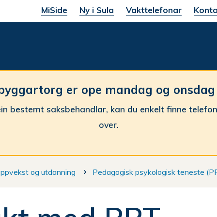
MiSide
Ny i Sula
Vakttelefonar
Konta
une
byggartorg er ope mandag og onsdag fr
in bestemt saksbehandlar, kan du enkelt finne telefo
over.
ppvekst og utdanning
Pedagogisk psykologisk teneste (P