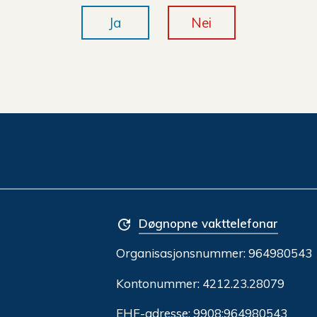
Ja
Nei
Døgnopne vakttelefonar
Organisasjonsnummer:
964980543
Kontonummer: 4212.23.28079
EHF-adresse: 9908:964980543