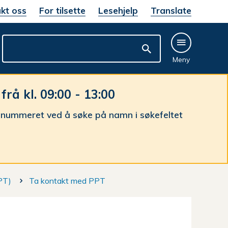
kt oss
For tilsette
Lesehjelp
Translate
Meny
å kl. 09:00 - 13:00
nnummeret ved å søke på namn i søkefeltet
PT)
Ta kontakt med PPT