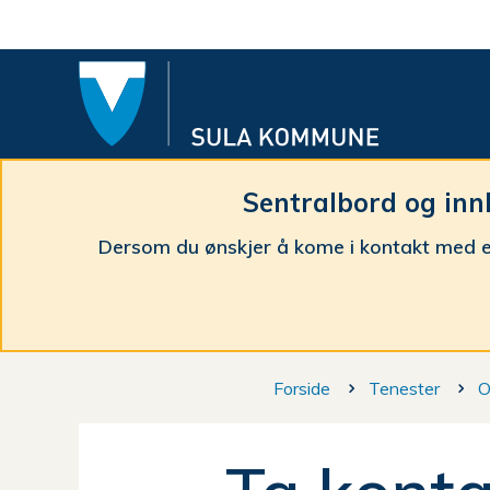
Sula
komm
Sentralbord og inn
Dersom du ønskjer å kome i kontakt med e
Du
Forside
Tenester
O
er