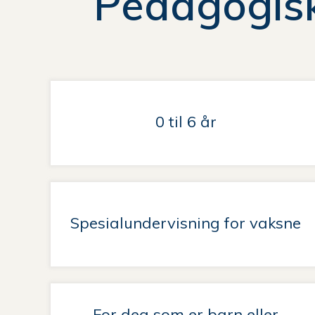
Pedagogisk
her:
0 til 6 år
Spesialundervisning for vaksne
For deg som er barn eller