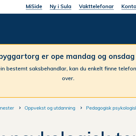
MiSide
Ny i Sula
Vakttelefonar
Konta
une
byggartorg er ope mandag og onsdag fr
in bestemt saksbehandlar, kan du enkelt finne telefo
over.
nester
Oppvekst og utdanning
Pedagogisk psykologis