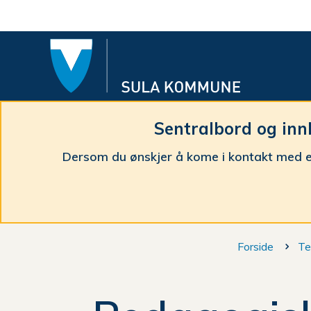
Sula
komm
Sentralbord og inn
Dersom du ønskjer å kome i kontakt med e
Du
Forside
Te
er