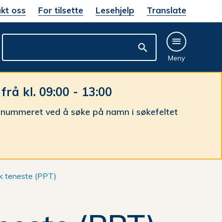
kt oss
For tilsette
Lesehjelp
Translate
Meny
å kl. 09:00 - 13:00
nnummeret ved å søke på namn i søkefeltet
k teneste (PPT)