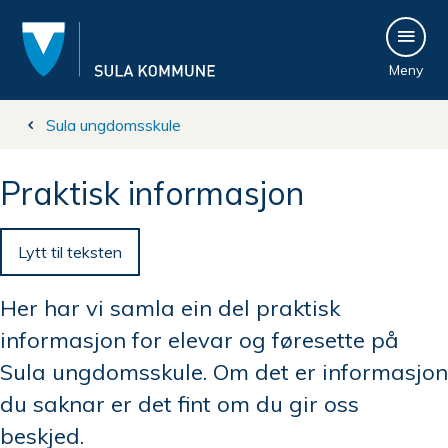
S
Meny
u
l
Du
Sula ungdomsskule
a
er
Praktisk informasjon
k
her:
Lytt til teksten
o
m
Her har vi samla ein del praktisk
informasjon for elevar og føresette på
m
Sula ungdomsskule. Om det er informasjon
u
du saknar er det fint om du gir oss
beskjed.