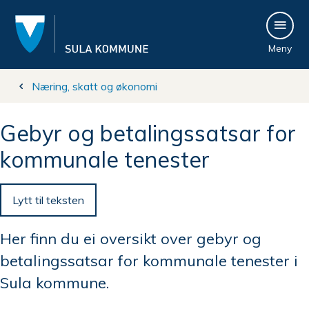
S
Meny
u
l
Du
Næring, skatt og økonomi
a
er
Gebyr og betalingssatsar for
k
her:
kommunale tenester
o
Lytt til teksten
m
Her finn du ei oversikt over gebyr og
m
betalingssatsar for kommunale tenester i
u
Sula kommune.